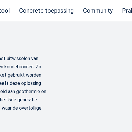
tool
Concrete toepassing
Community
Pra
et uitwisselen van
en koudebronnen. Zo
ket gebruikt worden
eeft deze oplossing
peld aan geothermie en
 het 5de generatie
 waar de overtollige